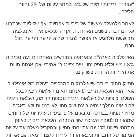
"עצבני", ירידות יומיות של 4% ולמחר עליות של 3% וחוזר
חלילה…
לאחר מלמעלה מעשור של ריביות אפסיות ואף שליליות שכתבנו
עליהם רבות בשנים האחרונות ואף התפלאנו איך האינפלציה
מבוששת מלהגיע אז אפשר להגיד שהיא הגיעה והגיעה בכל
הכח…
האינפלציה בארה"ב ובאירופה בחודשים האחרונים נעה סביב ה
8% ו 9% וללא ספק זהו "גיים צ'יינג'ר" אמיתי ואכן אנחנו חווים
את הירידות החדות בשווקים.
הנשק החזק ביותר שיש לבנקים המרכזיים בעולם מול אינפלציה
גואה הוא העלאת הריבית! אנחנו רואים העלאות ריבית בכל
העולם וציפיות של העלאות ריבית נוספות קדימה, העלאת ריבית
לרוב אינו מהלך שמיטיב עם שוק ההון לא במניות ולא באג"ח,
מחירי מניות בבורסה נקבעים על פי ציפיות עתידיות של רווחים
שמהוונים לטובת הערכת שווי החברה, העלאת ריבית באופן
מתמטי פשוט מקטינה את יחסי ההיוון ובמקביל מעלה את עלויות
המימון של החברות ומכאן הדרך לירידות קצרה מאד, גם אגרות