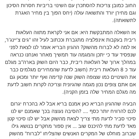
החוב כמובן צריכות להסתכרן עם השינוי בריביות חסרות הסיכון
וגם מחירן יורד והתשואה עולה (יחס הפוך בין מחיר האגרת
לתשואתה).
אז השאלה המתבקשת היא: אם אני לקראת מתווה העלאות
ריבית בעקבות אינפלציה מתגברת וככתוב לעיל זהו "גים צ'יינג'ר,
אז למה לא לברוח מהשוק? ההגיון הבריא אומר לנו לצאת לפני
שנפסיד עוד כי יתכן והמגמה עוד תמשיך מאחר ואנחנו כנראה
במהלך ארוך של העלאות ריבית, כבר היום השוק בארה"ב מגלם
עוד כ 8 העלאות ריבית (חשוב לדעת שהמחירים מגלמים כבר
את השינויים כמו שצופה השוק שנה קדימה ואף יותר ומכאן גם
אם אתם צופים נכון מגמה שהגיונית וצריכה לקרות חשוב לדעת
מה מגלם המחיר שלה בזמן הקניה).
הבעיה שההגיון הבריא כאן אמנם בריא אבל לא בהכרח יגרום
לכם להרוויח יותר כסף …. ?הסיבה נעוצה בכך שאמנם יש לנו
סיכוי סביר לדעת מתי צריך לצאת מהשוק אבל יש לנו סיכוי קטן
מאד לדעת מתי להיכנס שוב … אין ספור מחקרים בנושא גילו
שברוב מוחלט של המקרים האנשים שהצליחו "לברוח" מהשוק