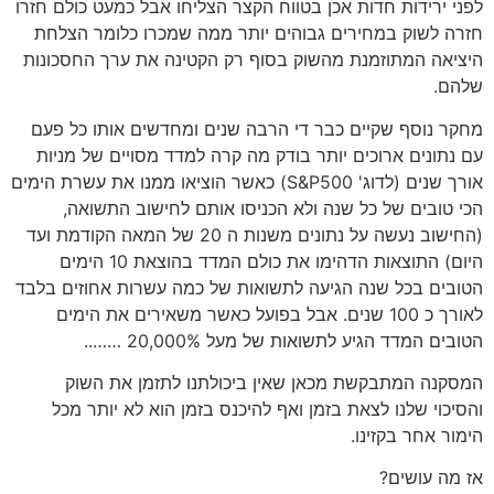
לפני ירידות חדות אכן בטווח הקצר הצליחו אבל כמעט כולם חזרו
חזרה לשוק במחירים גבוהים יותר ממה שמכרו כלומר הצלחת
היציאה המתוזמנת מהשוק בסוף רק הקטינה את ערך החסכונות
שלהם.
מחקר נוסף שקיים כבר די הרבה שנים ומחדשים אותו כל פעם
עם נתונים ארוכים יותר בודק מה קרה למדד מסויים של מניות
אורך שנים (לדוג' S&P500) כאשר הוציאו ממנו את עשרת הימים
הכי טובים של כל שנה ולא הכניסו אותם לחישוב התשואה,
(החישוב נעשה על נתונים משנות ה 20 של המאה הקודמת ועד
היום) התוצאות הדהימו את כולם המדד בהוצאת 10 הימים
הטובים בכל שנה הגיעה לתשואות של כמה עשרות אחוזים בלבד
לאורך כ 100 שנים. אבל בפועל כאשר משאירים את הימים
הטובים המדד הגיע לתשואות של מעל 20,000% ……..
המסקנה המתבקשת מכאן שאין ביכולתנו לתזמן את השוק
והסיכוי שלנו לצאת בזמן ואף להיכנס בזמן הוא לא יותר מכל
הימור אחר בקזינו.
אז מה עושים?