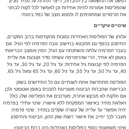
לפשט את ההשוואה בין החברות, לייצר תחרות על מחיר מכיון
שהפוליסות אמורות להיות אחידות וכן לאפשר לכל לקוח לבחור
את הכיסויים שמתאימים לו ולמנוע מצב של כפל ביטוחי.
שינויים עיקריים
עלותן של הפוליסות האחידות נמוכות מהקודמות ברוב המקרים,
החיסכון בכסף גם מתבטא בחישוב גובה הפרמיה לפי הגיל. אם
בעבר הפרמיה עלתה והשתנתה עם הגיל, המין והמצב הבריאותי
באופן לא אחיד, הרי שהרפורמה עשתה סדר וקובעת את עליית
הפרמיה לפי קבוצות גיל אחידות: עד גיל 20, עד גיל 30, עד גיל
40, עד גיל 50, עד גיל 55, עד גיל 60, עד גיל 65 ומעל גיל 65.
הפוליסה מתחדשת אחת לשנתיים עם כל החידושים בשוק
הבריאות שחברות הביטוח מעוניינות להכניס באופן אוטומטי ולכן
אם הלקוח לא מבקש אחרת, מעדכנים את הפוליסה שלו, כולל
העלאת מחיר באישור המפקחת ללא אישורו. שינוי עתידי בפרמיה
יהיה אפשרי עד עלייה של עשרה שקלים במחיר. שינוי פרמיה
מעבר לכך יחייב את אישור רשות שוק ההון, הביטוח והחיסכון
שינוי משמעותי נוסף בפוליסות האחידות הינו ברות הביטוח-