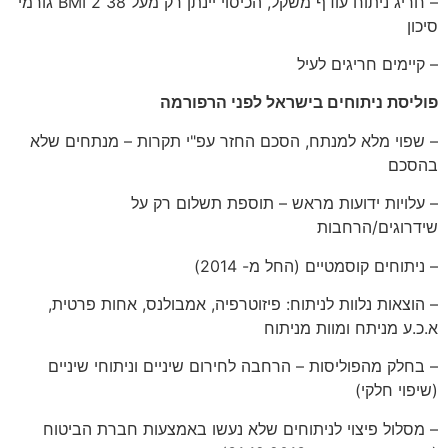
– חריג ניתוח עודף משקל, הכיסוי יינתן רק מעל 38 BMI 2 גורמי
סיכון
– קיימים חריגים לעיל
פוליסת ניתוחים בישראל לפני הרפורמה
– שפוי מלא למנתח, הסכם החזר עפ"י תקרות – מנתחים שלא
בהסכם
– עלויות ידועות מראש – תוספת תשלום רק על
שידרוגים/הרחבות
– ניתוחים קוסמטיים (החל מ- 2014)
– הוצאות נלוות לניתוח: פיזוטרפיה, אמבולנס, אחות פרטית,
א.כ.ע מניתח ומוות מניתוח
– בחלק מהפוליסות – הרחבה לחירום שיניים וניתוחי שיניים
(שיפוי חלקי)
– מסלול פיצוי לניתוחים שלא נעשו באמצעות חברת הביטוח