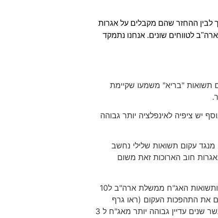
 לבין ההחזר שהם מקבלים על אגרות
רה"ב לטווחים שונים. אנחנו נתמקד
ם תשואות "בריא" משמעו שקיימת
.
סף יש ציפיה לאינפלציה יותר גבוהה
 מנגד עקום תשואות שלילי נחשב
אגרות חוב הארוכות זאת משום
אז לאחר שהבנו מהו עקום התשואות ומשמעותיו, אנחנו מגלים שביום שישי האחרון מחירי אגרות החוב עלו ותשואות האג"ח ממשלת ארה"ב ל10
של 6 חודשים נסחרו ברמות של 2.47% ומכאן אנחנו רואים את התהפכות העקום (ראו גרף
מצ"ב), חשוב לציין כי התהפכות העקום היתה חלקית ולא מלאה עדיין ניתן לראות כי תשואת אגרות החוב לעשר שנים עדיין גבוהה יותר מאג"ח ל 3