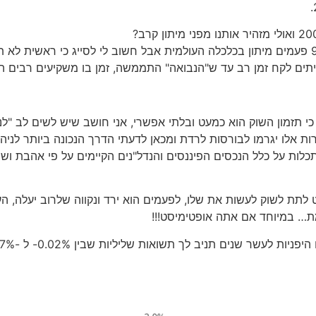
בהיסטוריה הצליח אינדיקטור זה לנבא 9 פעמים מיתון בכלכלה העולמית אבל חשוב לי לסייג כי
לעיתים לקח זמן רב עד ש"הנבואה" התממשה, זמן בו משקיעים רבים ה
כי תזמון השוק הוא כמעט ובלתי אפשרי, אני חושב שיש לשים לב "לנ
רות אלו יגרמו לבורסות לרדת ומכאן לדעתי הדרך הנכונה ביותר לני
כלות על כלל הנכסים הפיננסים והנדל"נים הקיימים על פי אהבת וש
תת לשוק לעשות את שלו, לפעמים הוא ירד ונקווה שלרוב יעלה, העול
… במיוחד אם אתה אופטימיסט!!!
ר שנים תניב לך תשואות שליליות שבין 0.02%- ל -0.07% – בהתאמה.