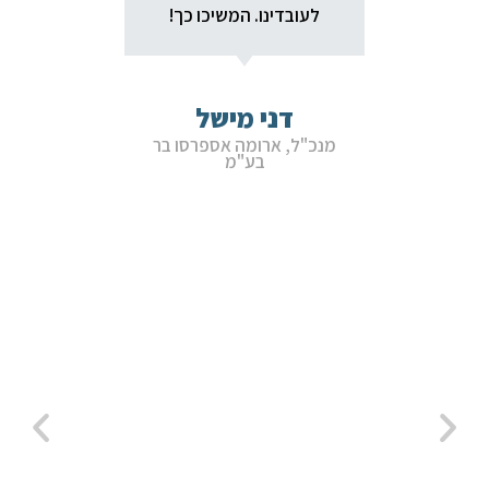
לעובדינו. המשיכו כך!
חלקי 
נפגשו
היסטור
דני מישל
המשו
מנכ"ל, ארומה אספרסו בר
בע"מ
אדם ער
אכפתי,
הבט
במסי
חוסך 
מיטבי
מעת 
הרתי
בדר