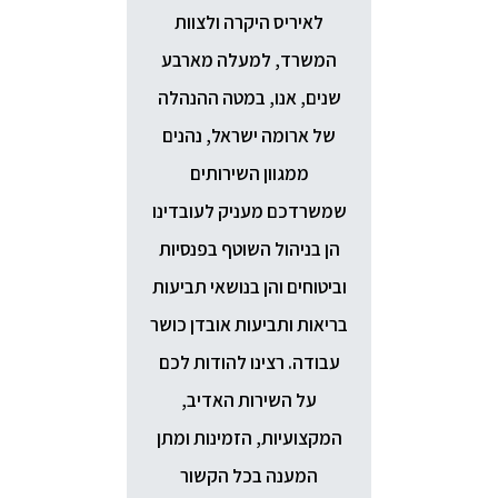
, על
לאיריס היקרה ולצוות
קובי ה
חון
המשרד, למעלה מארבע
לך ו
ות
שנים, אנו, במטה ההנהלה
כלכלי
תפייך
של ארומה ישראל, נהנים
מהכלל 
הם.
ממגוון השירותים
השני
 רבות
שמשרדכם מעניק לעובדינו
האחריו
 על
הן בניהול השוטף בפנסיות
הפינ
וביטוחים והן בנושאי תביעות
נדרשת
בריאות ותביעות אובדן כושר
להבין
עבודה. רצינו להודות לכם
מקצוע
ג
על השירות האדיב,
"לישון
המקצועיות, הזמינות ומתן
כובד ה
המענה בכל הקשור
שיחות 